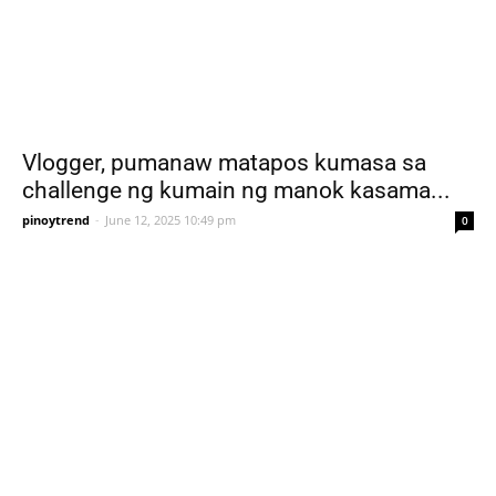
Vlogger, pumanaw matapos kumasa sa
challenge ng kumain ng manok kasama...
pinoytrend
-
June 12, 2025 10:49 pm
0