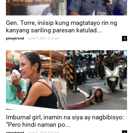
Gen. Torre, iniisip kung magtatayo rin ng
kanyang sariling paresan katulad...
pinoytrend
-
June 7, 2025 2:22 am
0
Imburnal girl, inamin na siya ay nagbibisyo:
“Pero hindi naman po...
pinoytrend
-
June 6, 2025 3:27 am
0