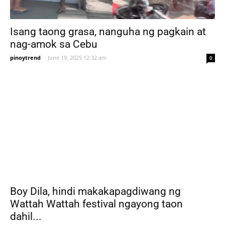
Isang taong grasa, nanguha ng pagkain at
nag-amok sa Cebu
pinoytrend
-
June 19, 2025 12:32 am
0
Boy Dila, hindi makakapagdiwang ng
Wattah Wattah festival ngayong taon
dahil...