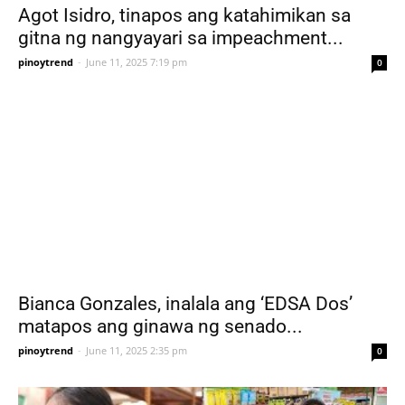
Agot Isidro, tinapos ang katahimikan sa
gitna ng nangyayari sa impeachment...
pinoytrend
-
June 11, 2025 7:19 pm
0
Bianca Gonzales, inalala ang ‘EDSA Dos’
matapos ang ginawa ng senado...
pinoytrend
-
June 11, 2025 2:35 pm
0