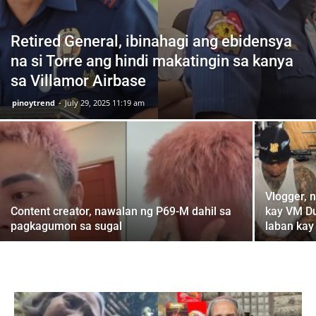
Retired General, ibinahagi ang ebidensya
na si Torre ang hindi makatingin sa kanya
sa Villamor Airbase
pinoytrend
-
July 29, 2025 11:19 am
Vlogger, 
Content creator, nawalan ng P69-M dahil sa
kay VM Du
pagkagumon sa sugal
laban kay