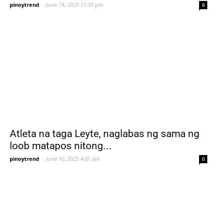
pinoytrend
-
June 18, 2025 11:30 pm
0
Atleta na taga Leyte, naglabas ng sama ng
loob matapos nitong...
pinoytrend
-
June 16, 2025 4:01 am
0