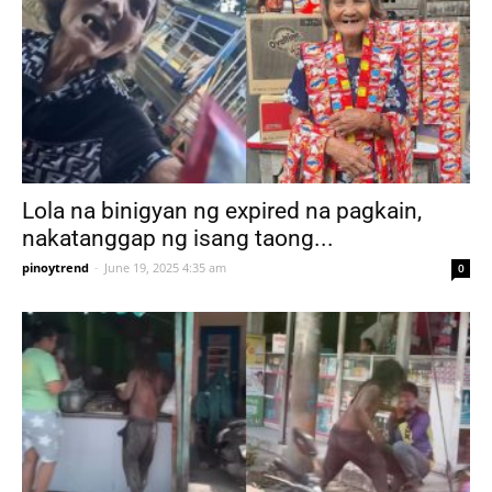
Lola na binigyan ng expired na pagkain,
nakatanggap ng isang taong...
pinoytrend
-
June 19, 2025 4:35 am
0