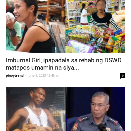
Imburnal Girl, ipapadala sa rehab ng DSWD
matapos umamin na siya...
pinoytrend
-
June 9, 2025 12:48 am
0