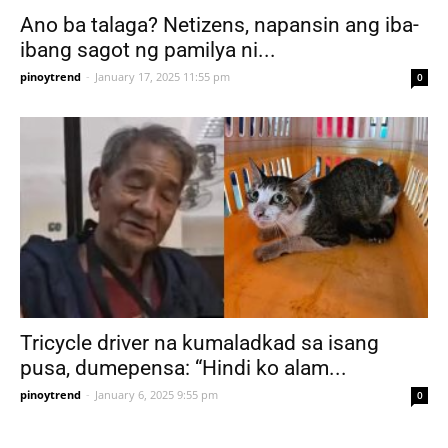
Ano ba talaga? Netizens, napansin ang iba-
ibang sagot ng pamilya ni...
pinoytrend
-
January 17, 2025 11:55 pm
0
Tricycle driver na kumaladkad sa isang
pusa, dumepensa: “Hindi ko alam...
pinoytrend
-
January 6, 2025 9:55 pm
0