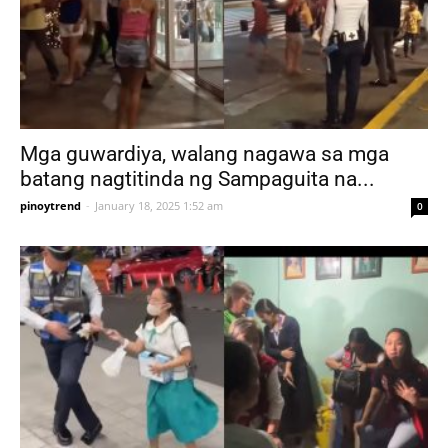
Mga guwardiya, walang nagawa sa mga
batang nagtitinda ng Sampaguita na...
pinoytrend
-
January 18, 2025 1:52 am
0