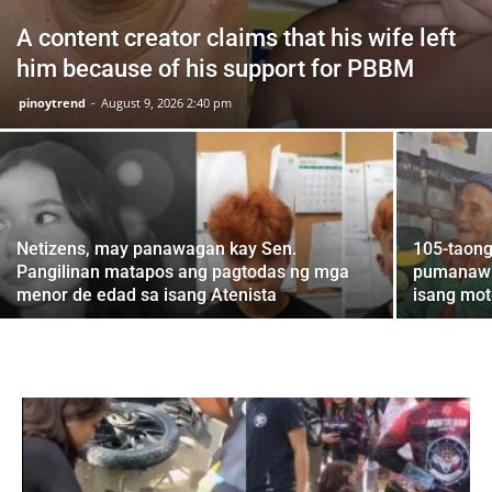
A content creator claims that his wife left
him because of his support for PBBM
pinoytrend
-
August 9, 2026 2:40 pm
Netizens, may panawagan kay Sen.
105-taong
Pangilinan matapos ang pagtodas ng mga
pumanaw 
menor de edad sa isang Atenista
isang mot