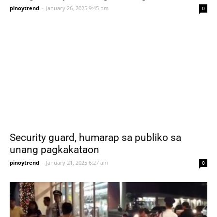
pinoytrend
-
January 26, 2025 9:45 pm
0
Security guard, humarap sa publiko sa
unang pagkakataon
pinoytrend
-
January 21, 2025 6:27 am
0