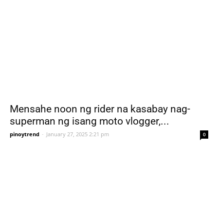
Mensahe noon ng rider na kasabay nag-
superman ng isang moto vlogger,...
pinoytrend
-
January 27, 2025 2:21 pm
0