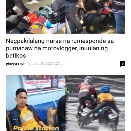
Nagpakilalang nurse na rumesponde sa
pumanaw na motovlogger, inuulan ng
batikos
pinoytrend
-
January 30, 2025 5:27 pm
0