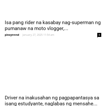
Isa pang rider na kasabay nag-superman ng
pumanaw na moto vlogger,...
pinoytrend
-
January 27, 2025 11:54 am
0
Driver na inakusahan ng pagpapantasya sa
isang estudyante, naglabas ng mensahe...