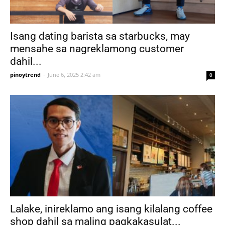
Isang dating barista sa starbucks, may
mensahe sa nagreklamong customer
dahil...
pinoytrend
-
June 6, 2025 2:42 am
0
Lalake, inireklamo ang isang kilalang coffee
shop dahil sa maling pagkakasulat...