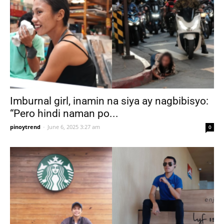
Imburnal girl, inamin na siya ay nagbibisyo:
“Pero hindi naman po...
pinoytrend
-
June 6, 2025 3:27 am
0