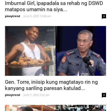
Imburnal Girl, ipapadala sa rehab ng DSWD
matapos umamin na siya...
pinoytrend
-
June 9, 2025 12:48 am
0
Gen. Torre, iniisip kung magtatayo rin ng
kanyang sariling paresan katulad...
pinoytrend
-
June 7, 2025 2:22 am
0