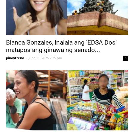
Bianca Gonzales, inalala ang ‘EDSA Dos’
matapos ang ginawa ng senado...
pinoytrend
-
June 11, 2025 2:35 pm
0