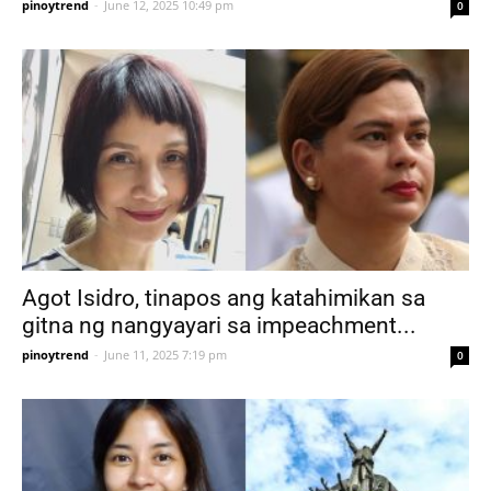
pinoytrend
-
June 12, 2025 10:49 pm
0
Agot Isidro, tinapos ang katahimikan sa
gitna ng nangyayari sa impeachment...
pinoytrend
-
June 11, 2025 7:19 pm
0