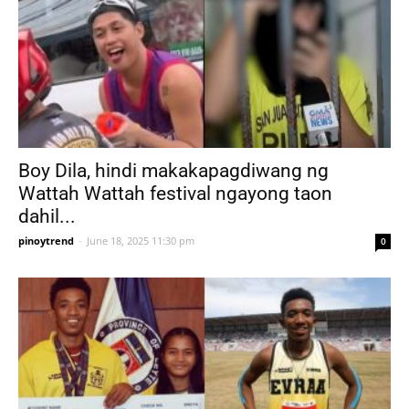
Boy Dila, hindi makakapagdiwang ng
Wattah Wattah festival ngayong taon
dahil...
pinoytrend
-
June 18, 2025 11:30 pm
0