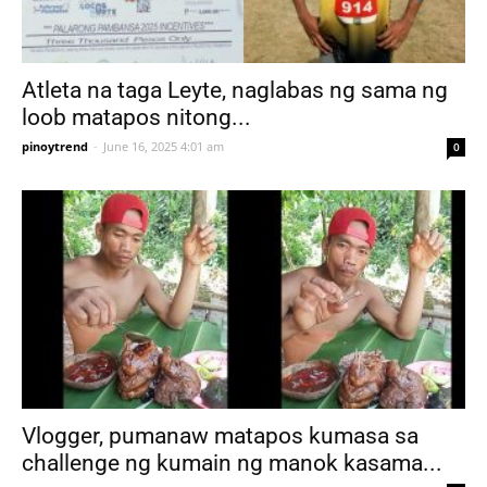
Atleta na taga Leyte, naglabas ng sama ng
loob matapos nitong...
pinoytrend
-
June 16, 2025 4:01 am
0
Vlogger, pumanaw matapos kumasa sa
challenge ng kumain ng manok kasama...