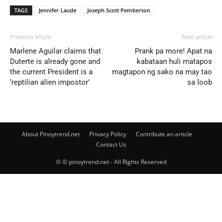
TAGS
Jennifer Laude
Joseph Scott Pemberton
Previous article
Next article
Marlene Aguilar claims that
Prank pa more! Apat na
Duterte is already gone and
kabataan huli matapos
the current President is a
magtapon ng sako na may tao
‘reptilian alien impostor’
sa loob
About Pinoytrend.net
Privacy Policy
Contribute an article
Contact Us
© © pinoytrend.net - All Rights Reserved