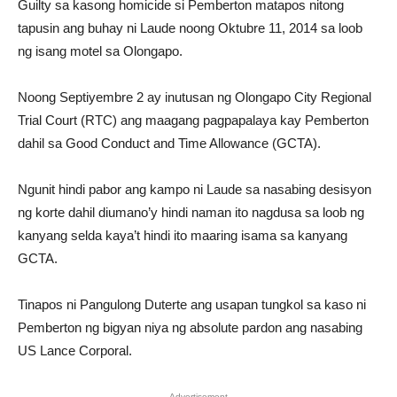
Guilty sa kasong homicide si Pemberton matapos nitong
tapusin ang buhay ni Laude noong Oktubre 11, 2014 sa loob
ng isang motel sa Olongapo.
Noong Septiyembre 2 ay inutusan ng Olongapo City Regional
Trial Court (RTC) ang maagang pagpapalaya kay Pemberton
dahil sa Good Conduct and Time Allowance (GCTA).
Ngunit hindi pabor ang kampo ni Laude sa nasabing desisyon
ng korte dahil diumano’y hindi naman ito nagdusa sa loob ng
kanyang selda kaya’t hindi ito maaring isama sa kanyang
GCTA.
Tinapos ni Pangulong Duterte ang usapan tungkol sa kaso ni
Pemberton ng bigyan niya ng absolute pardon ang nasabing
US Lance Corporal.
Advertisement