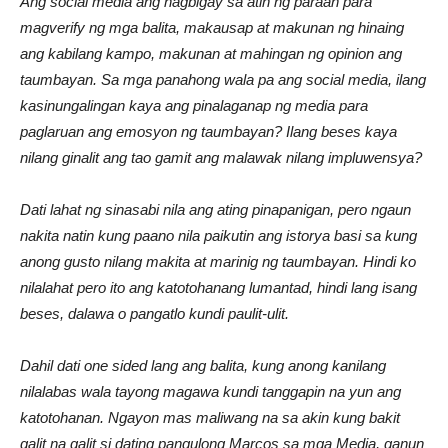
Ang social media ang nagbigay sa atin ng paraan para
magverify ng mga balita, makausap at makunan ng hinaing
ang kabilang kampo, makunan at mahingan ng
opinion ang
taumbayan. Sa mga panahong wala pa ang social media, ilang
kasinungalingan kaya ang pinalaganap ng media para
paglaruan ang emosyon ng taumbayan? Ilang beses kaya
nilang ginalit ang tao gamit ang malawak nilang impluwensya?
Dati lahat ng sinasabi nila ang ating pinapanigan, pero ngaun
nakita natin kung paano nila paikutin ang istorya basi sa kung
anong gusto nilang makita at marinig ng taumbayan. Hindi ko
nilalahat pero ito ang katotohanang lumantad, hindi lang isang
beses, dalawa o pangatlo kundi paulit-ulit.
Dahil dati one sided lang ang balita, kung anong kanilang
nilalabas wala tayong magawa kundi tanggapin na yun ang
katotohanan. Ngayon mas maliwang na sa akin kung bakit
galit na galit si dating pangulong Marcos sa mga Media, ganun