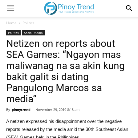
Home
Politics
Politics
Social Media
Netizen on reports about
SEA Games: “Ngayon mas
maliwanag na sa akin kung
bakit galit si dating
Pangulong Marcos sa
media”
By
pinoytrend
-
November 29, 2019 8:13 am
A netizen expressed his disappointment over the negative
reports released by the media amid the 30th Southeast Asian
(SEA) Games held in the Philippines.