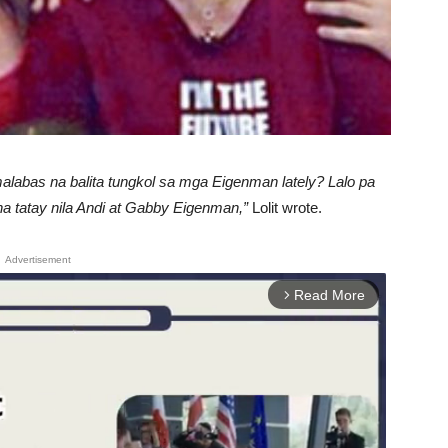
labas na balita tungkol sa mga Eigenman lately? Lalo pa
a tatay nila Andi at Gabby Eigenman,”
Lolit wrote.
Advertisement
Read More
arrow_forward_ios