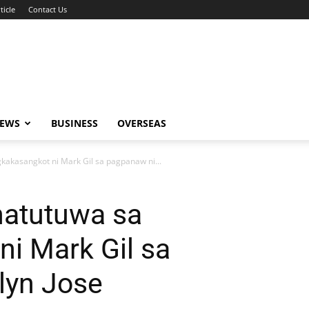
ticle
Contact Us
NEWS
BUSINESS
OVERSEAS
agkakasangkot ni Mark Gil sa pagpanaw ni...
 natutuwa sa
i Mark Gil sa
lyn Jose