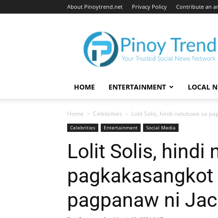
About Pinoytrend.net
Privacy Policy
Contribute an ar
Pinoytrend.net
HOME
ENTERTAINMENT
LOCAL 
Home
Celebrities
Lolit Solis, hindi natutuwa sa p
Celebrities
Entertainment
Social Media
Lolit Solis, hindi
pagkakasangkot n
pagpanaw ni Jac