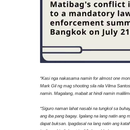
“Kasi nga nakasama namin for almost one month
Mark Gil ng mag shooting sila nila Vilma Santos 
namin. Magalang, mabait at hindi namin malili
“Siguro naman lahat nasabi na tungkol sa buhay
ang iba pang bagay. Igalang na lang natin ang
dapat buksan. Ipagdasal na lang natin ang ka