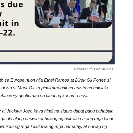
Powered by 
GliaStudios
 sa Europe nuon nila Ethel Ramos at Direk Gil Portes si
Unmute
at isa si Mark Gil sa pinakamabait na artista na nakilala
mutan very gentleman sa lahat ng kasama niya.
 ni Jacklyn Jose kaya hindi na siguro dapat pang pahabain
 mga ala alang naiwan at huwag ng buksan pa ang mga hindi
tahimikan ng mga kaluluwa ng mga namatay, at huwag ng