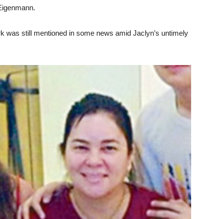
i Eigenmann.
ark was still mentioned in some news amid Jaclyn’s untimely