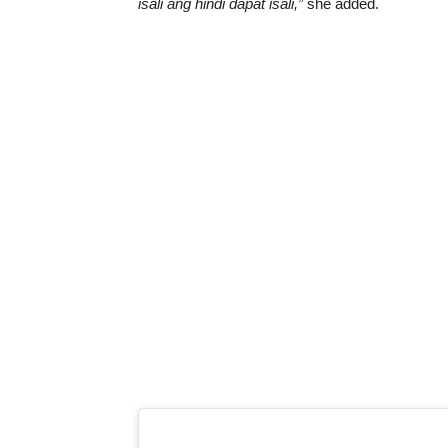
isali ang hindi dapat isali,”
she added.