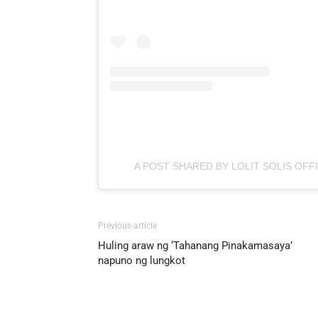
A POST SHARED BY LOLIT SOLIS OFF
Previous article
Huling araw ng ‘Tahanang Pinakamasaya’
napuno ng lungkot