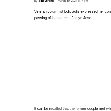
By
pinoytrend
-
March 10, 2024 8:17 pm
Veteran columnist Lolit Solis expressed her con
passing of late actress Jaclyn Jose.
It can be recalled that the former couple met w