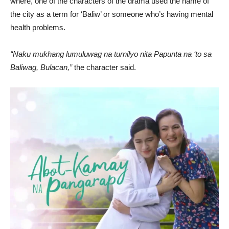
where, one of the characters of the drama used the name of
the city as a term for ‘Baliw’ or someone who’s having mental
health problems.
“Naku mukhang lumuluwag na turnilyo nita Papunta na ‘to sa
Baliwag, Bulacan,”
the character said.