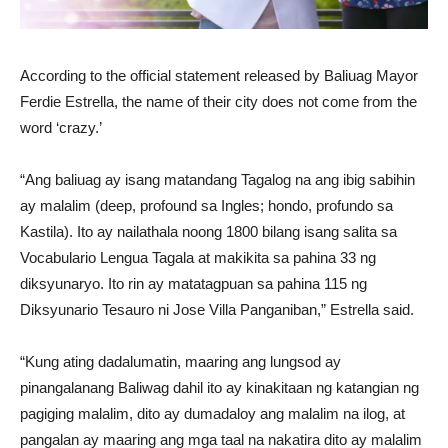
According to the official statement released by Baliuag Mayor
Ferdie Estrella, the name of their city does not come from the
word ‘crazy.’
“Ang baliuag ay isang matandang Tagalog na ang ibig sabihin
ay malalim (deep, profound sa Ingles; hondo, profundo sa
Kastila). Ito ay nailathala noong 1800 bilang isang salita sa
Vocabulario Lengua Tagala at makikita sa pahina 33 ng
diksyunaryo. Ito rin ay matatagpuan sa pahina 115 ng
Diksyunario Tesauro ni Jose Villa Panganiban,” Estrella said.
“Kung ating dadalumatin, maaring ang lungsod ay
pinangalanang Baliwag dahil ito ay kinakitaan ng katangian ng
pagiging malalim, dito ay dumadaloy ang malalim na ilog, at
pangalan ay maaring ang mga taal na nakatira dito ay malalim