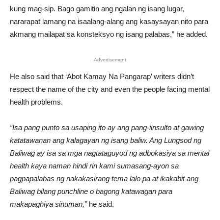
kung mag-sip. Bago gamitin ang ngalan ng isang lugar,
nararapat lamang na isaalang-alang ang kasaysayan nito para
akmang mailapat sa konsteksyo ng isang palabas,” he added.
Advertisement
He also said that ‘Abot Kamay Na Pangarap’ writers didn’t
respect the name of the city and even the people facing mental
health problems.
“Isa pang punto sa usaping ito ay ang pang-iinsulto at gawing
katatawanan ang kalagayan ng isang baliw. Ang Lungsod ng
Baliwag ay isa sa mga nagtataguyod ng adbokasiya sa mental
health kaya naman hindi rin kami sumasang-ayon sa
pagpapalabas ng nakakasirang tema lalo pa at ikakabit ang
Baliwag bilang punchline o bagong katawagan para
makapaghiya sinuman,”
he said.