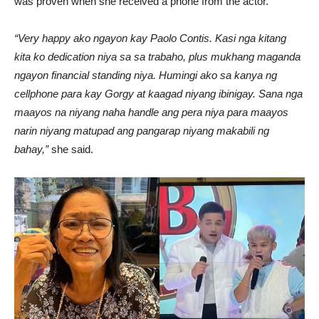
was proven when she received a phone from the actor.
“Very happy ako ngayon kay Paolo Contis. Kasi nga kitang
kita ko dedication niya sa sa trabaho, plus mukhang maganda
ngayon financial standing niya. Humingi ako sa kanya ng
cellphone para kay Gorgy at kaagad niyang ibinigay. Sana nga
maayos na niyang naha handle ang pera niya para maayos
narin niyang matupad ang pangarap niyang makabili ng
bahay,”
she said.