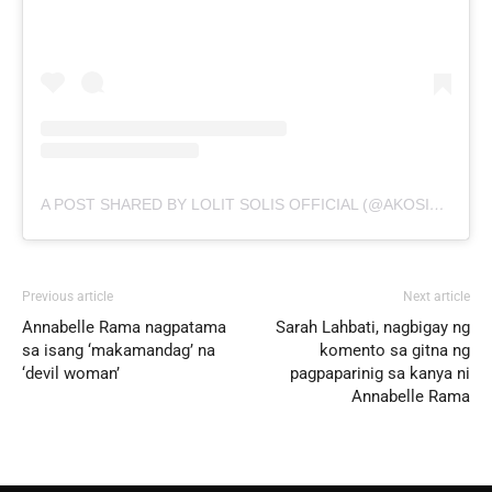
A POST SHARED BY LOLIT SOLIS OFFICIAL (@AKOSILOLITSOLIS)
Previous article
Next article
Annabelle Rama nagpatama
Sarah Lahbati, nagbigay ng
sa isang ‘makamandag’ na
komento sa gitna ng
‘devil woman’
pagpaparinig sa kanya ni
Annabelle Rama