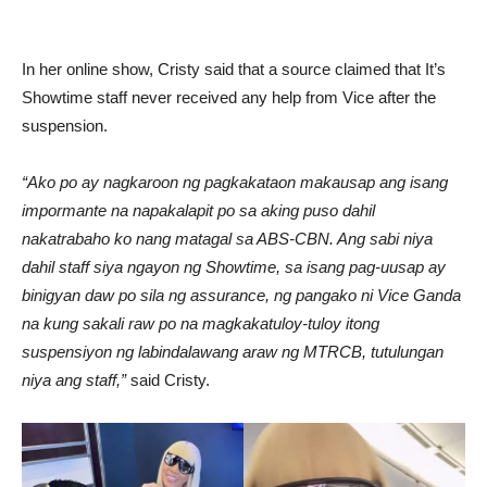
In her online show, Cristy said that a source claimed that It’s
Showtime staff never received any help from Vice after the
suspension.
“Ako po ay nagkaroon ng pagkakataon makausap ang isang
impormante na napakalapit po sa aking puso dahil
nakatrabaho ko nang matagal sa ABS-CBN. Ang sabi niya
dahil staff siya ngayon ng Showtime, sa isang pag-uusap ay
binigyan daw po sila ng assurance, ng pangako ni Vice Ganda
na kung sakali raw po na magkakatuloy-tuloy itong
suspensiyon ng labindalawang araw ng MTRCB, tutulungan
niya ang staff,”
said Cristy.