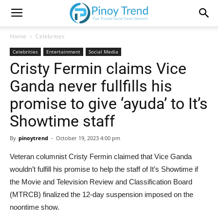
Home
Celebrities
Celebrities
Entertainment
Social Media
Cristy Fermin claims Vice
Ganda never fullfills his
promise to give ‘ayuda’ to It’s
Showtime staff
By
pinoytrend
-
October 19, 2023 4:00 pm
Veteran columnist Cristy Fermin claimed that Vice Ganda
wouldn’t fulfill his promise to help the staff of It’s Showtime if
the Movie and Television Review and Classification Board
(MTRCB) finalized the 12-day suspension imposed on the
noontime show.