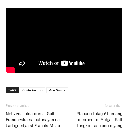
TAGS
Cristy Fermin
Vice Ganda
Previous article
Next article
Netizens, hinamon si Gail
Planado talaga! Lumang
Francheska na patunayan na
comment ni Abigail Rait
kadugo niya si Francis M. sa
tungkol sa plano niyang