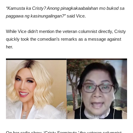
“Kamusta ka Cristy? Anong pinagkakaabalahan mo bukod sa
paggawa ng kasinungalingan?”
said Vice.
While Vice didn’t mention the veteran columnist directly, Cristy
quickly took the comedian’s remarks as a message against
her.
On her radio show, ‘Cristy Ferminute,’ the veteran columnist