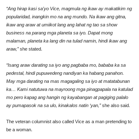
“Ang hirap kasi sa’yo Vice, magmula ng ikaw ay makatikim ng
popularidad, inangkin mo na ang mundo. Na ikaw ang gitna,
ikaw ang araw at umiikot lang ang lahat ng tao sa show
business na parang mga planeta sa iyo. Dapat mong
malaman, planeta ka lang din na tulad namin, hindi ikaw ang
araw,”
she stated.
“Isang araw darating sa iyo ang pagbaba mo, bababa ka sa
pedestal, hindi pupuwedeng nandiyan ka habang panahon.
May mga darating na mas magagaling sa iyo at matatabunan
ka… Kami natutuwa na mayroong mga pinagpapala na katulad
mo pero kapag ang hangin ng kayabangan at pagiging palalo
ay pumapasok na sa ulo, kinakalos natin ‘yan,”
she also said.
The veteran columnist also called Vice as a man pretending to
be a woman.