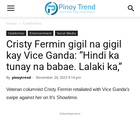
Home
Celebrities
Celebrities
Entertainment
Social Media
Cristy Fermin gigil na gigil
kay Vice Ganda: “Hindi ka
tunay na babae. Lalaki ka,”
By
pinoytrend
-
November 24, 2023 9:14 pm
Veteran columnist Cristy Fermin retaliated with Vice Ganda’s
swipe against her on It’s Showtime.
Advertisement