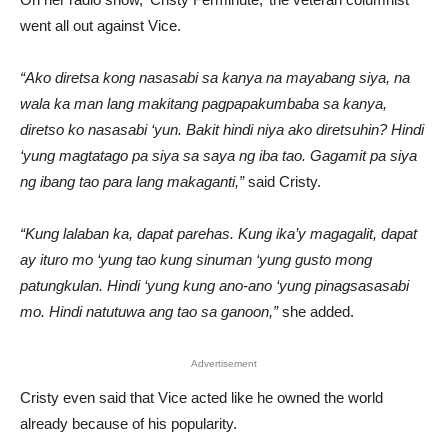
went all out against Vice.
“Ako diretsa kong nasasabi sa kanya na mayabang siya, na
wala ka man lang makitang pagpapakumbaba sa kanya,
diretso ko nasasabi ‘yun. Bakit hindi niya ako diretsuhin? Hindi
‘yung magtatago pa siya sa saya ng iba tao. Gagamit pa siya
ng ibang tao para lang makaganti,”
said Cristy.
“Kung lalaban ka, dapat parehas. Kung ika’y magagalit, dapat
ay ituro mo ‘yung tao kung sinuman ‘yung gusto mong
patungkulan. Hindi ‘yung kung ano-ano ‘yung pinagsasasabi
mo. Hindi natutuwa ang tao sa ganoon,”
she added.
Advertisement
Cristy even said that Vice acted like he owned the world
already because of his popularity.